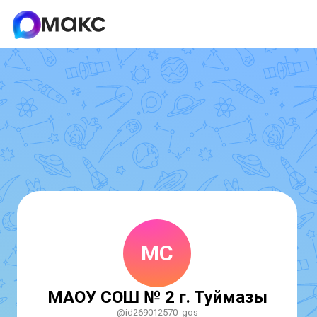
МС
МАОУ СОШ № 2 г. Туймазы
@id269012570_gos