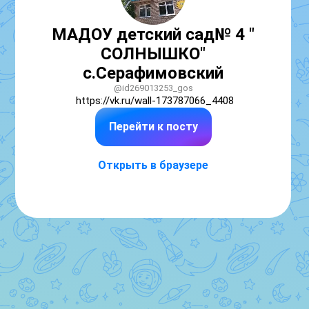
МАДОУ детский сад№ 4 "
СОЛНЫШКО"
с.Серафимовский
@id269013253_gos
https://vk.ru/wall-173787066_4408
Перейти к посту
Открыть в браузере