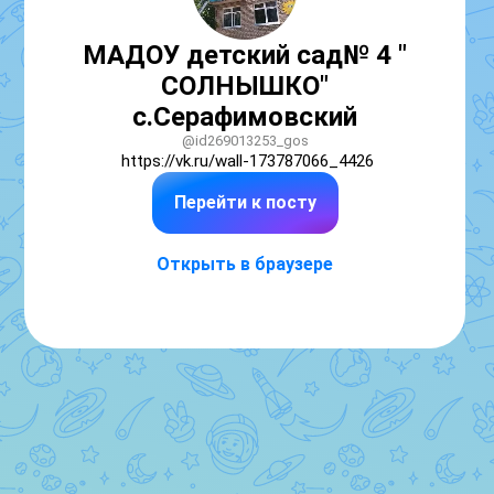
МАДОУ детский сад№ 4 "
СОЛНЫШКО"
с.Серафимовский
@id269013253_gos
https://vk.ru/wall-173787066_4426
Перейти к посту
Открыть в браузере