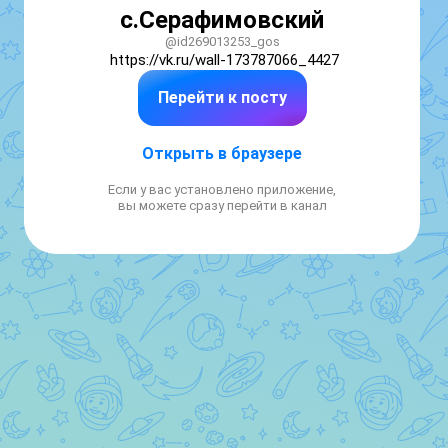
с.Серафимовский
@id269013253_gos
https://vk.ru/wall-173787066_4427
Перейти к посту
Открыть в браузере
Если у вас установлено приложение,
вы можете сразу перейти в канал