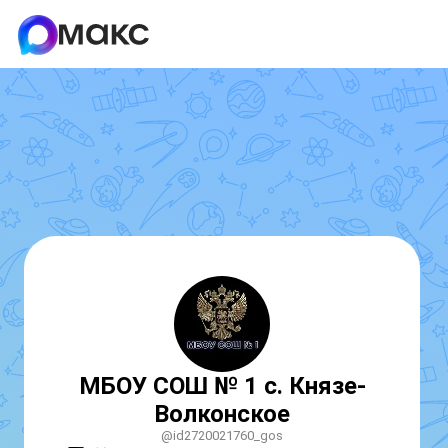
МБОУ СОШ № 1 с. Князе-
Волконское
@id2720021760_gos