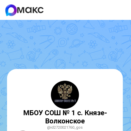
МБОУ СОШ № 1 с. Князе-
Волконское
@id2720021760_gos