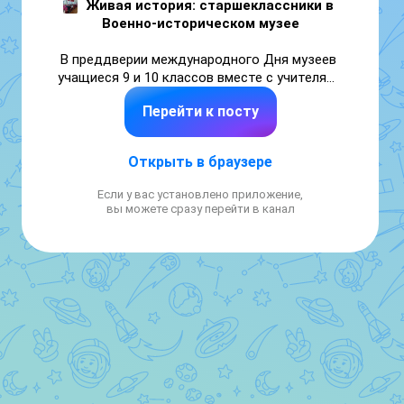
Живая история: старшеклассники в 
Военно-историческом музее
‎В преддверии международного Дня музеев 
учащиеся 9 и 10 классов вместе с учителями 
истории О. А. Барковой и А. А. Дмитриевой 
Перейти к посту
посетили 
Хабаровский военно-
исторический музей
. Экскурсия стала 
настоящим путешествием по страницам 
Открыть в браузере
истории.

Если у вас установлено приложение,
‎📍 
Главные точки маршрута:
вы можете сразу перейти в канал
‎- 🎖 
Вклад земляков в Победу
 — рассказ о 
героизме дальневосточников на фронтах 
Великой Отечественной войны.

‎- ⚖️ 
Хабаровский процесс 1949 года
 — 
подробности суда над японскими военными 
преступниками, создавшими 
бактериологическое оружие.

‎- 🇷🇺 
Современные герои
 — зал, 
посвящённый мужеству участников 
Специальной военной операции (СВО).
