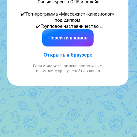
Очные курсы в СПб и онлайн

✔️Топ-программа «Массажист-кинезиолог» 
под диплом 

✔️Групповое наставничество 

✔️Индивидуальные стратегические сессии с 
Перейти в канал
Севериной Ниной

✔️Более 50 курсов для новичков и 
продвинутых

Открыть в браузере
https://severina-school.ru/
Если у вас установлено приложение,
вы можете сразу перейти в канал