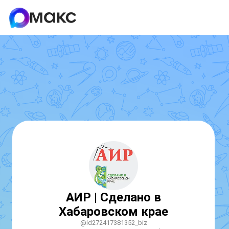
АИР | Сделано в
Хабаровском крае
@id272417381352_biz