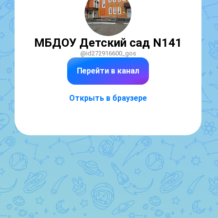
МБДОУ Детский сад N141
@id272916600_gos
Перейти в канал
Открыть в браузере