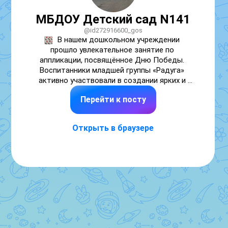
МБДОУ Детский сад N141
@id272916600_gos
В нашем дошкольном учреждении 
прошло увлекательное занятие по 
аппликации, посвящённое Дню Победы. 
Воспитанники младшей группы «Радуга» 
активно участвовали в создании ярких и 
выразительных звёзд — традиционного 
Перейти к посту
символа праздника.

Цель мероприятия заключалась не только в 
Открыть в браузере
развитии художественных навыков 
малышей, но и в формировании у них 
понимания исторической ценности Дня 
Победы. Педагог рассказала детям о 
значении звезды как знака мужества и 
героизма, напомнила о подвиге наших дедов 
и прадедов.

Во время творческого процесса ребята 
научились аккуратно наклеивать 