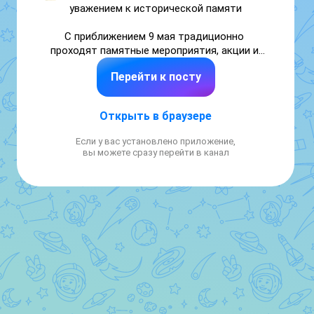
уважением к исторической памяти

С приближением 9 мая традиционно 
проходят памятные мероприятия, акции и 
тематические уроки. При их оформлении 
Перейти к посту
часто используются Георгиевская лента, 
Знамя Победы, Вечный огонь, красные 
гвоздики и другие символы, связанные с 
Открыть в браузере
Великой Отечественной войной.

Если у вас установлено приложение,
❗️Важно помнить, что символы Победы — 
вы можете сразу перейти в канал
это не просто элементы декора. Каждый из 
них связан с памятью о подвиге народа, 
трагедией войны, благодарностью и 
уважением к тем, кто защищал Родину.