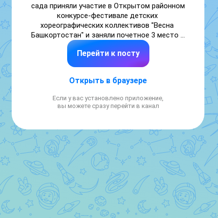
сада приняли участие в Открытом районном 
конкурсе-фестивале детских 
хореографических коллективов "Весна 
Башкортостан" и заняли почетное 3 место в 
номинации Танец Победы". Музыкальный 
Перейти к посту
руководитель Уварова Екатерина 
Дмитриевна. Поздравляем наших деток, 
гордимся ими и желаем дальнейших 
Открыть в браузере
творческих успехов и побед.
Если у вас установлено приложение,
вы можете сразу перейти в канал