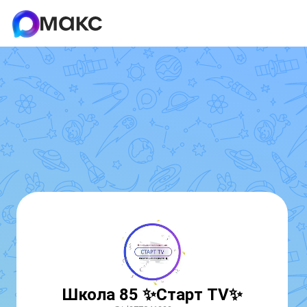
Школа 85 ✨️Старт TV✨️