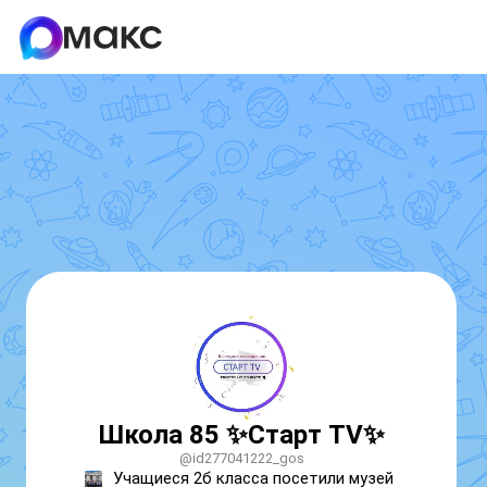
Школа 85 ✨️Старт TV✨️
@id277041222_gos
Учащиеся 2б класса посетили музей 