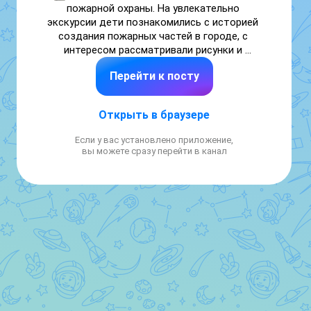
пожарной охраны. На увлекательно 
экскурсии дети познакомились с историей 
создания пожарных частей в городе, с 
интересом рассматривали рисунки и 
поделки победителей детского конкурса 
Перейти к посту
"Только смелым покоряеися огонь". В музее 
представлены различные экспонаты, 
которые дети с увлечение рассматривали, а 
Открыть в браузере
также повторили правила безопасного 
обращения с огнём и алгоритм действий 
Если у вас установлено приложение,
при пожаре
вы можете сразу перейти в канал