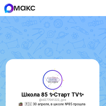
Школа 85 ✨️Старт TV✨️
@id277041222_gos
‎🇷🇺 30 апреля, в школе №85 прошла 