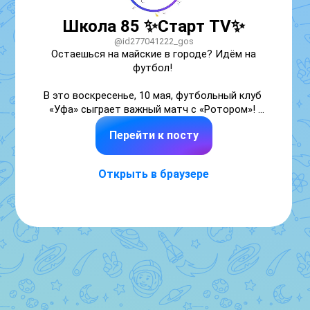
Школа 85 ✨️Старт TV✨️
@id277041222_gos
Остаешься на майские в городе? Идём на 
футбол! 

В это воскресенье, 10 мая, футбольный клуб 
«Уфа» сыграет важный матч с «Ротором»! 
Давайте поддержим нашу любимую 
Перейти к посту
команду! Начало игры – в 12:00. Стадион 
откроется в 11:00, для болельщиков будут 
работать различные зоны активности. 

Открыть в браузере
Для студентов действует специальное 
предложение! При покупке билета в кассах 
«Нефтяника» стоимостью 150 руб – скидка 
90%! Не забудьте показать студенческий!