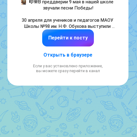
🎼🪗В преддверии 9 мая в нашей школе 
звучали песни Победы!

30 апреля для учеников и педагогов МАОУ 
Школы №98 им. Н.Ф. Обухова выступили 
солисты Уфимской филармонии с 
Перейти к посту
концертом «Песни Победы». Живой голос, 
знакомые до слёз мелодии и великая 
история, ожившая в каждом аккорде.

Открыть в браузере
🔥🌟«Катюша», «Священная война», «День 
Если у вас установлено приложение,
Победы» — эти песни наши деды и прадеды 
вы можете сразу перейти в канал
пели в окопах, поднимались в атаку и 
встречали долгожданную весну 1945-го.

💫Спасибо артистам за то, что подарили 
нам этот музыкальный мост между 
поколениями. Пока мы помним — мы 
непобедимы.

🇷🇺 С наступающим Днём Великой 
Победы!

#Победе81
