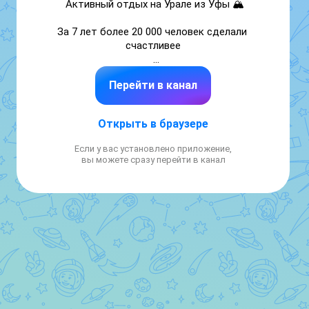
Активный отдых на Урале из Уфы 🏔️

За 7 лет более 20 000 человек сделали 
счастливее

Походы, конные туры, прогулки и рассветы 
Перейти в канал
на сапах, зимой горнолыжные туры

Расписание туров: zalesomtrip.ru/raspisanie

Открыть в браузере
Контакты:

Если у вас установлено приложение,
• 8 993 135-31-00;

вы можете сразу перейти в канал
• t.me/zalesom_trip;

• zalesomtrip.ru.