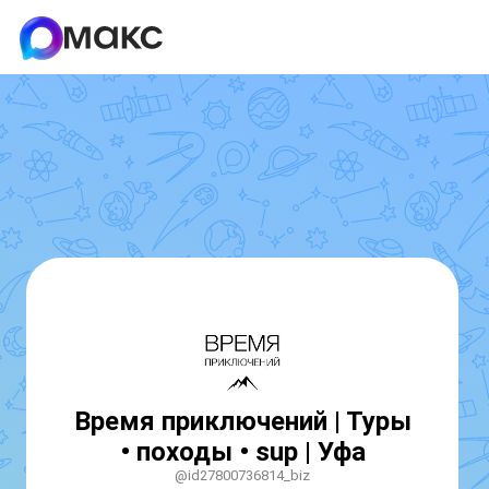
Время приключений | Туры
• походы • sup | Уфа
@id27800736814_biz