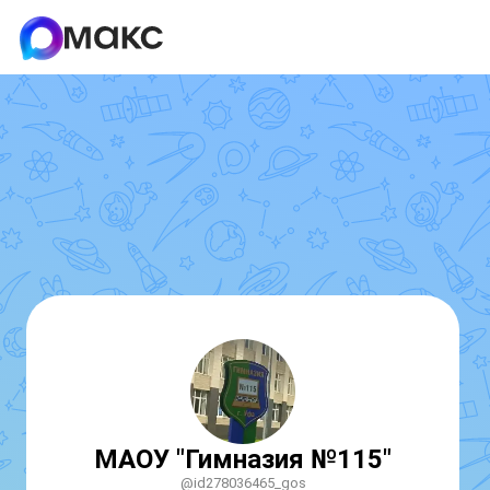
МАОУ "Гимназия №115"
@id278036465_gos