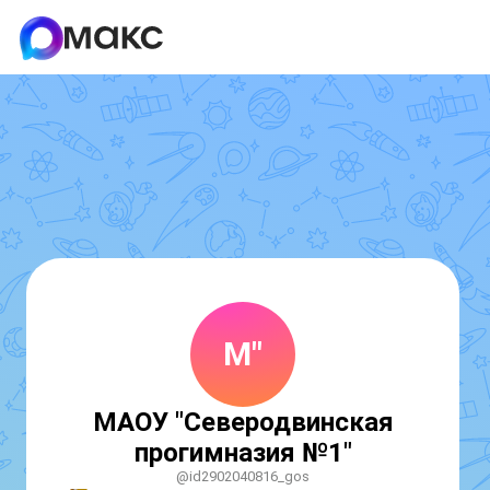
М"
МАОУ "Северодвинская
прогимназия №1"
@id2902040816_gos