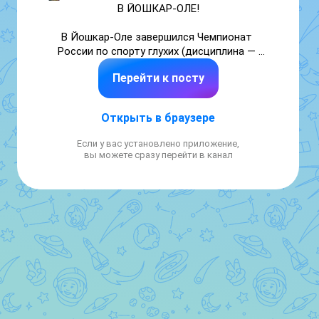
В ЙОШКАР-ОЛЕ!

В Йошкар-Оле завершился Чемпионат 
России по спорту глухих (дисциплина — 
плавание) с невероятным результатом!

Перейти к посту
Астраханскую область представляли наши 
титулованные звёзды:

Открыть в браузере
🌟Виктория Терентьева — Заслуженный 
мастер спорта России.

Если у вас установлено приложение,
🌟Ксения Тихонова — Мастер спорта 
вы можете сразу перейти в канал
международного класса.

Итоги выступления:

На счету астраханской сборной 7 МЕДАЛЕЙ, 
из которых:

🥇🥇🥇🥇🥇🥇6 ЗОЛОТЫХ

🥈1 СЕРЕБРЯНАЯ

Это показатель высочайшего мастерства, 
стального характера и воли к победе! 💪
