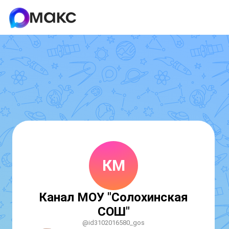
КМ
Канал МОУ "Солохинская
СОШ"
@id3102016580_gos