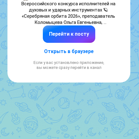
Всероссийского конкурса исполнителей на 
духовых и ударных инструментах 🪐 
«Серебряная орбита 2026», преподаватель 
Коломыцева Ольга Евгеньевна, 
концертмейстер Усачёва Елена 
Перейти к посту
Валентиновна (п.Пятницкое): 

🥈II место - Галкина Дарья; 

Открыть в браузере
🥈II место - Волошина Вероника; 

🥈II место - Мишина Анна. 

Если у вас установлено приложение,
вы можете сразу перейти в канал
🪐⭐🪐Поздравляем! 🪐⭐🪐