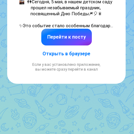
👫Сегодня, 5 мая, в нашем детском саду 
прошел незабываемый праздник, 
посвященный Дню Победы🎆🎈🎇

✨Это событие стало особенным благодаря 
совместному участию детей старшей и 
Перейти к посту
подготовительной группы детского сада и 
учеников 5 "В" класса нашей школы.

Открыть в браузере
✨ Дети исполнили трогательные песни о 
мире, дружбе и Родине.

Если у вас установлено приложение,
вы можете сразу перейти в канал
✨Ребята выразительно читали 
стихотворения о героях войны и 
значимости мира.

✨Были организованы тематические игры 
соревнования и инсценировки, посвященные 
историческим событиям и подвигам героев.

✨Акция "Бессмертный полк" - Все участники 
праздника прошли колонной с портретами 
ветеранов, отдав дань уважения их 