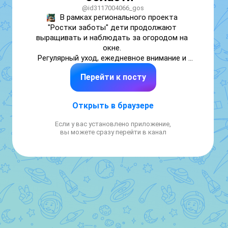
@id3117004066_gos
В рамках регионального проекта 
"Ростки заботы" дети продолжают 
выращивать и наблюдать за огородом на 
окне. 

Регулярный уход, ежедневное внимание и 
искренняя забота ребят сделали своё дело! 
Перейти к посту
Дети с гордостью наблюдают за своей 
луковой грядкой, записывают свои успехи в 
дневник наблюдений, и вот она 
Открыть в браузере
отблагодарила их прекрасным урожаем. 

Огород на подоконнике в детском саду 
Если у вас установлено приложение,
способствует развитию любознательности 
вы можете сразу перейти в канал
и наблюдательности у детей. Он расширяет 
представления детей о растениях, как 
живых организмах, об условиях, 
необходимых для роста и развития, 
развивает этические чувства, учит 
радоваться красоте выращиваемых 
растений и результатам своего труда.