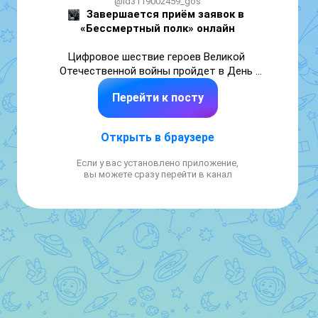
@id3119002459_gos
Завершается приём заявок в 
«Бессмертный полк» онлайн
Цифровое шествие героев Великой 
Отечественной войны пройдет в День 
Победы, объединяя поколения и сохраняя 
Перейти к посту
память о победителях.

Приём заявок проходит на сайте: 
Открыть в браузере
2026.polkrf.ru/ ,

в мини-приложениях:

Если у вас установлено приложение,
вы можете сразу перейти в канал
ВКонтакте: https://vk.com/polk_app

Одноклассники: ok.ru/app/polk

MAХ: max.ru/polk_app_bot
Шествие начнётся 9 мая в 12:00 по 
местному времени на сайте акции и экранах 
всей страны.