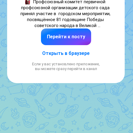
Профсоюзный комитет первичной 
профсоюзной организации детского сада 
принял участие в  городском мероприятии, 
посвящённое 81 годовщине Победы 
советского народа в Великой 
Отечественной войне 1941-1945г.

Перейти к посту
Красная гвоздика — это многогранный 
символ, олицетворяющий победу, 
мужество, память о погибших.Она прочно 
Открыть в браузере
ассоциируется с Днем Победы 
,символизируя пролитую кровь, стойкость 
Если у вас установлено приложение,
солдат и благодарность ветеранам.
вы можете сразу перейти в канал