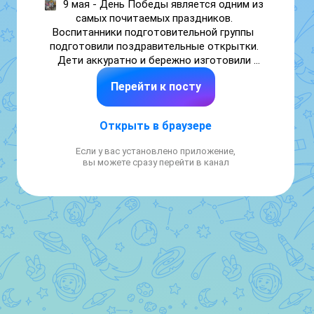
9 мая - День Победы является одним из 
самых почитаемых праздников. 
Воспитанники подготовительной группы  
подготовили поздравительные открытки. 
Дети аккуратно и бережно изготовили 
красивые открытки, вложив в них 
Перейти к посту
благодарность за счастливое детство. 
Творческая работа помогла почувствовать 
значимость события.

Открыть в браузере
Очень важно воспитывать в наших детях 
уважение к этому празднику, воспитывать 
Если у вас установлено приложение,
чувство патриотизма, чувство гордости за 
вы можете сразу перейти в канал
ашу Родину.