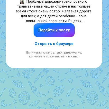
Проблема дорожно-транспортного 
травматизма в нашей стране в настоящее 
время стоит очень остро. Железная дорога 
для всех, а для детей особенно - зона 
повышенной опасности. В целях 
безопасности в старших  группах была 
Перейти к посту
проведена беседа на тему: " Уступи дорогу 
поездам", а так же игра: "Обойди трамвай 
правильно".

Открыть в браузере
Уважаемые родители! Помните! Железная 
Если у вас установлено приложение,
дорога не место для игр, а зона 
вы можете сразу перейти в канал
повышенной опасности! Берегите вашу 
жизнь и жизнь ваших детей! Не оставляйте 
детей без присмотра на вокзалах, станциях, 
пассажирских платформах, вблизи 
железнодорожных путей. Держите их за 
руку или на руках. Игры и невнимательность 
на объекте повышенной опасности – одна 
из главных причин травмирования детей.