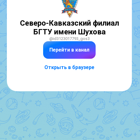
Северо-Кавказский филиал
БГТУ имени Шухова
@id3123017793_gos3
Перейти в канал
Открыть в браузере