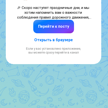
🎉 Скоро наступят праздничные дни, и мы 
хотим напомнить вам о важности 
соблюдения правил дорожного движения, 
особенно при использовании средств 
Перейти к посту
индивидуальной мобильности (СИМ)!

Что такое СИМ?

Открыть в браузере
Это транспортные средства с одним или 
Если у вас установлено приложение,
несколькими колесами, предназначенные 
вы можете сразу перейти в канал
для индивидуального передвижения 
человека без двигателя. 

Правила безопасности для детей:

✅ Средства защиты: шлем, наколенники, 
налокотники, светоотражающие элементы 
обязательны!

✅ Двигайтесь со скоростью не более 25 
км/ч.

✅ Держитесь за руль двумя руками.
