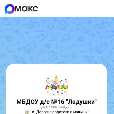
МБДОУ д/с №16 "Ладушки"
@id3123025868_gos
🌟 Дорогие родители и малыши!
