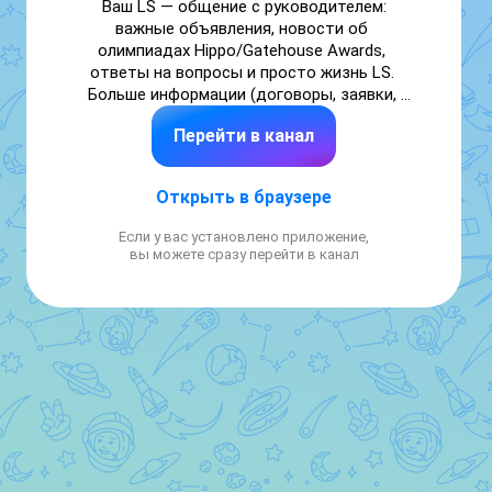
Ваш LS — общение с руководителем: 
важные объявления, новости об 
олимпиадах Hippo/Gatehouse Awards, 
ответы на вопросы и просто жизнь LS. 
Больше информации (договоры, заявки, 
справки )— на нашей страничке 
Перейти в канал
https://lsbg.taplink.ws
Открыть в браузере
Если у вас установлено приложение,
вы можете сразу перейти в канал