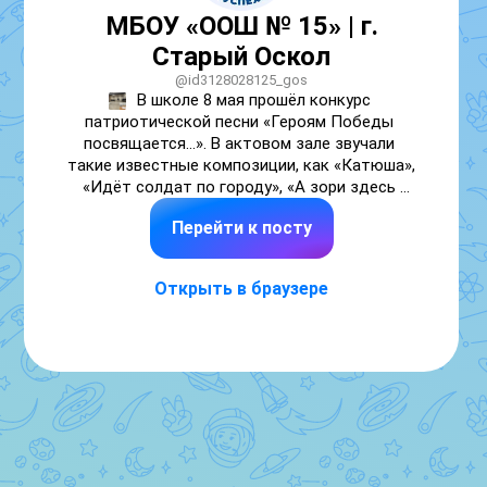
МБОУ «ООШ № 15» | г.
Старый Оскол
@id3128028125_gos
В школе 8 мая прошёл конкурс 
патриотической песни «Героям Победы 
посвящается…». В актовом зале звучали 
такие известные композиции, как «Катюша», 
«Идёт солдат по городу», «А зори здесь 
тихие, тихие» и «Тёмная ночь». Все песни 
Перейти к посту
были исполнены учащимися, что создало 
особую атмосферу уважения к памяти и 
истории.

Открыть в браузере
Подобные мероприятия помогают 
сохранять связь поколений, знакомят 
молодёжь с культурным наследием военных 
лет и воспитывают чувство гордости за 
подвиг предков. Участие школьников в 
таких конкурсах способствует развитию 
творческих способностей, сплочению 
коллектива и формированию 