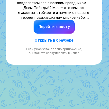
поздравляем вас с великим праздником — 
Днем Победы! 9 Мая — это символ 
мужества, стойкости и памяти о подвиге 
героев, подаривших нам мирное небо. 
Желаем вам и вашим близким крепкого 
Перейти к посту
здоровья, добра, семейного уюта, согласия 
и благополучия. Пусть мир, за который 
боролись наши предки, всегда будет в 
Открыть в браузере
каждом доме!
Если у вас установлено приложение,
вы можете сразу перейти в канал