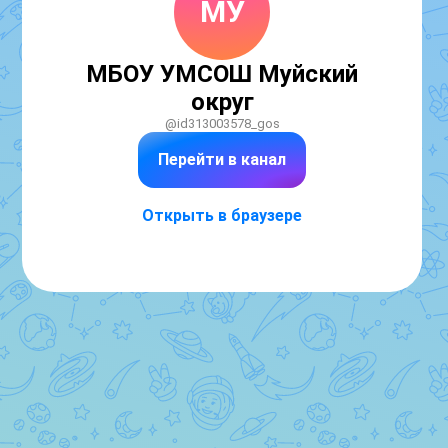
МУ
МБОУ УМСОШ Муйский
округ
@id313003578_gos
Перейти в канал
Открыть в браузере