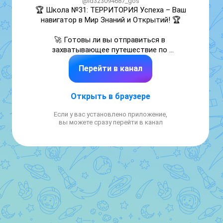
@id323094687_gos
🏆 Школа №31: ТЕРРИТОРИЯ Успеха – Ваш 
навигатор в Мир Знаний и Открытий! 🏆

🚀 Готовы ли вы отправиться в 
захватывающее путешествие по 
бескрайним просторам науки, творчества и 
Перейти в канал
саморазвития? Наш канал – это ваш личный 
проводник в мир образования XXI века!

Открыть в браузере
🌟 Что вас ждет на нашем канале?

Если у вас установлено приложение,
Образовательные горизонты: 
вы можете сразу перейти в канал
Увлекательные уроки, мастер-классы от 
лучших учителей, разборы сложных тем 
простым