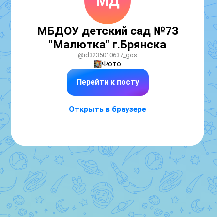
МД
МБДОУ детский сад №73
"Малютка" г.Брянска
@id3235010637_gos
Фото
Перейти к посту
Открыть в браузере