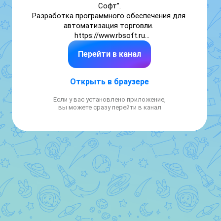
Софт".

Разработка программного обеспечения для 
автоматизация торговли. 

https://www.rbsoft.ru

online@rbsoft.ru

Перейти в канал
8 800 2000 999

8 3012 278 228
Открыть в браузере
Если у вас установлено приложение,
вы можете сразу перейти в канал