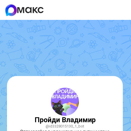
Пройди Владимир
@id3328015130_1_bot