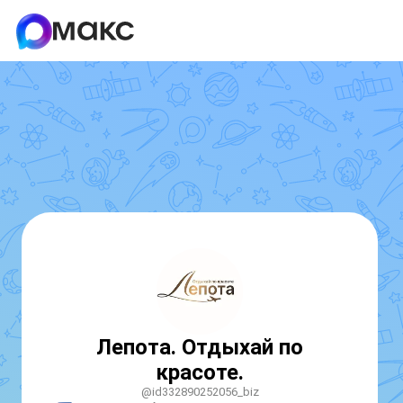
Лепота. Отдыхай по
красоте.
@id332890252056_biz