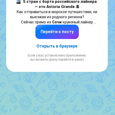
5 стран с борта российского лайнера 
— это Astoria Grande 🚢
Как отправиться в морское путешествие, не 
выезжая из родного региона?

 Сейчас прямо из 
Сочи
 круизный лайнер 
Astoria Grande
 перевезет вас 
в Турцию, 
Перейти к посту
Грецию, Грузию, Италию или Мальту. 
То 
есть вам не нужен длинный перелёт, 
сложная логистика и порой шенген — можно 
Открыть в браузере
уехать из «родного» Сочи и вернуться сюда 
же… только с новыми историями, побывав 
Если у вас установлено приложение,
з
а неделю в нескольких странах
.

вы можете сразу перейти в канал
Почему Astoria Grande?
Главные «плюсы по‑русски» такие:

⭐ 
Отправление прямо из Сочи
 — вы не 
летите в чужую страну, а просто едете в 
порт, как на экскурсию.

⭐ 
Русскоязычный сервис
 — команда 
говорит по‑русски, меню и развлечения 
понятны, регистрация проходит без 