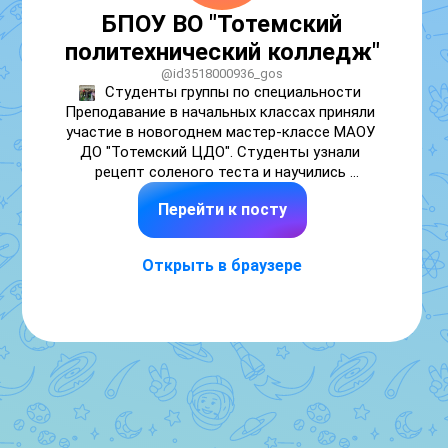
БПОУ ВО "Тотемский
политехнический колледж"
@id3518000936_gos
Студенты группы по специальности 
Преподавание в начальных классах приняли 
участие в новогоднем мастер-классе МАОУ 
ДО "Тотемский ЦДО". Студенты узнали 
рецепт соленого теста и научились 
секретным приемам лепки. Каждый смог 
Перейти к посту
унести с собой результат своего 
творчества и новые умения. Мастер - класс 
"мукосол" понравился всем 
Открыть в браузере
присутствующим, и так не хотелось, чтобы 
это увлекательное мероприятие 
заканчивалось. Мы благодарим педагога 
Наталью Варзину и надеемся, что это не 
последняя встреча!

#тывхорошейкомпании

#Профессионалитет

#Ты_в_хорошей_компании

#Кластер_Педагогика
