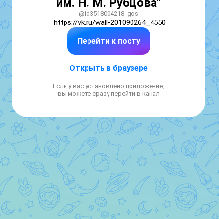
им. Н. М. Рубцова"
@id3518004218_gos
https://vk.ru/wall-201090264_4550
Перейти к посту
Открыть в браузере
Если у вас установлено приложение,
вы можете сразу перейти в канал