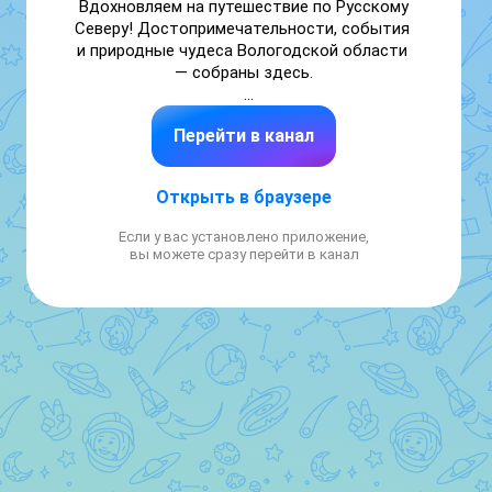
Вдохновляем на путешествие по Русскому 
Северу! Достопримечательности, события 
и природные чудеса Вологодской области 
— собраны здесь.

Телефон горячей линии: 8 800 550-41-61

Перейти в канал
Звонок бесплатный

Адрес: Вологда, Ленина, 7

Открыть в браузере
Почта: travel-vologda@yandex.ru
Если у вас установлено приложение,
вы можете сразу перейти в канал