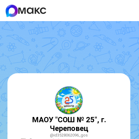
МАОУ "СОШ № 25", г.
Череповец
@id3528062096_gos