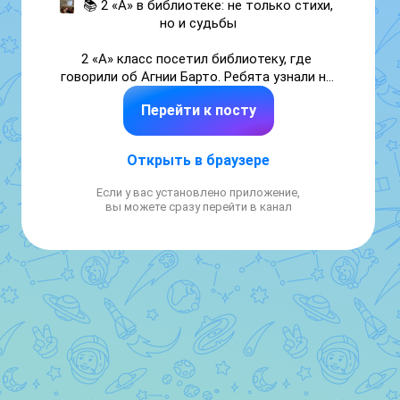
📚 2 «А» в библиотеке: не только стихи, 
но и судьбы

2 «А» класс посетил библиотеку, где 
говорили об Агнии Барто. Ребята узнали не 
только её знаменитые стихи, но и 
Перейти к посту
малоизвестный факт: поэтесса 9 лет 
помогала воссоединять семьи, потерявшие 
друг друга на войне.

Открыть в браузере
Всё началось с поездки в детдом в 
Если у вас установлено приложение,
Звенигороде. После этого Барто запустила 
вы можете сразу перейти в канал
на радио передачу «Найти человека» (позже 
именно она легла в основу программы «Жди 
меня»).

Волонтёры и сама поэтесса помогли 
вернуться домой почти 1000 детей, у 
которых ещё остались живые родители. 
Искали не по фамилиям (дети их не 
помнили), а по ярким детским 
воспоминаниям — «уголкам памяти».
