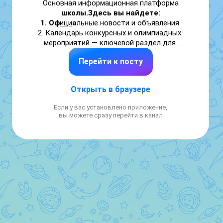
Основная информационная платформа 
школы.Здесь вы найдете:

1. Оф
ици
а
льные новости и объявления.

2. Календарь конкурсных и олимпиадных 
мероприятий — ключевой раздел для 
развития потенциала учеников
.

Перейти к посту
3. Полезные материалы для 
образов
ательного и воспитательного 
процесса.

Открыть в браузере
Мы создаем среду, где важна не только 
успеваемость, но и разностороннее 
Если у вас установлено приложение,
развитие личности. 
вы можете сразу перейти в канал