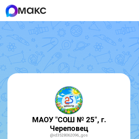
МАОУ "СОШ № 25", г.
Череповец
@id3528062096_gos