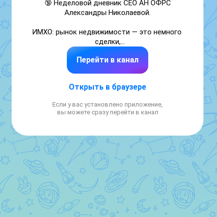
🔞 Неделовой дневник СЕО АН ОФРС 
Александры Николаевой.

ИМХО: рынок недвижимости — это немного 
сделки,

много манипуляции и местами почти 
Перейти в канал
«Дом-2», только без камер и с вашими 
деньгами.

Открыть в браузере
‼️Кто зарабатывает на сделках.

Кто платит за ошибки.

Если у вас установлено приложение,
Спойлер: это разные люди.

вы можете сразу перейти в канал
10+ лет в продажах.

⬆️ Тысячи переговоров — от «купи слона» 
до многомиллионных сделок.

https://ofrs.ru/about/