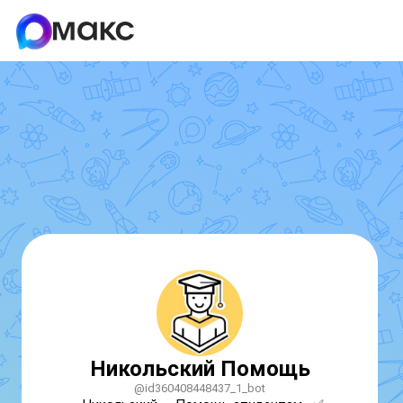
Никольский Помощь
@id360408448437_1_bot