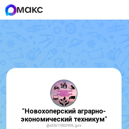
"Новохоперский аграрно-
экономический техникум"
@id3617002959_gos