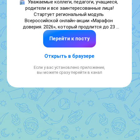
Уважаемые коллеги, педагоги, учащиеся, 
родители и все заинтересованные лица!

Стартует региональный модуль 
Всероссийской онлайн-акции «Марафон 
доверия. 2026», который продлится до 23 
апреля.

Перейти к посту
📢 Мы призываем всех жителей Воронежской 
области поделиться этим постом о детском 
Открыть в браузере
телефоне доверия.

Делитесь информацией везде, где только 
Если у вас установлено приложение,
возможно. Вы можете сделать репост на 
вы можете сразу перейти в канал
свою личную страницу «Вконтакте», 
опубликовать пост в историях, отправить 
его друзьям или в родительские чаты. Также 
рекомендуем сохранить пост, чтобы не 
потерять его в дальнейшем.

📞Позвонить на Детский телефон доверия 
можно двумя способами:

• по номеру 8-800-2000-122;

• по короткому номеру 124 (с мобильного 
телефона).

Оба варианта являются бесплатными и 