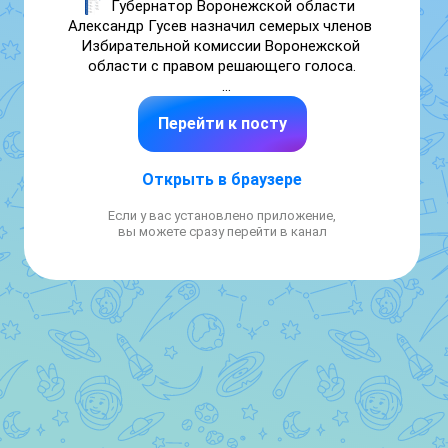
Губернатор Воронежской области 
Александр Гусев назначил семерых членов 
Избирательной комиссии Воронежской 
области с правом решающего голоса.

🕒  Соответствующий указ опубликован 
Перейти к посту
сегодня на 
pravo.riavrn.ru
. 

✔️ Ранее семь членов ИКВО состава 2026-
Открыть в браузере
2031 были назначены 
Воронежской 
областной Думой
. 

Если у вас установлено приложение,
вы можете сразу перейти в канал
В начале мая новый состав облизбиркома 
соберется на первое организационное 
заседание. На нем будут избраны 
председатель, заместитель председателя и 
секретарь ИКВО.

#ИКВО36_формирование