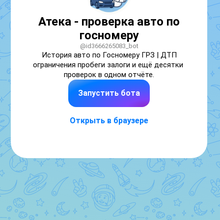
Атека - проверка авто по
госномеру
@id3666265083_bot
История авто по Госномеру ГРЗ | ДТП 
ограничения пробеги залоги и ещё десятки 
проверок в одном отчёте.
Запустить бота
Открыть в браузере